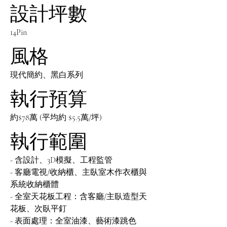
設計坪數
14Pin
風格
現代簡約、黑白系列
執行預算
約$78萬 (平均約 $5.5萬/坪)
執行範圍
- 含設計、3D模擬、工程監管
- 客廳電視/收納櫃、主臥室木作衣櫃與
系統收納櫃體
- 全室天花板工程：含客廳/主臥造型天
花板、次臥平釘
- 表面處理：全室油漆、藝術漆跳色